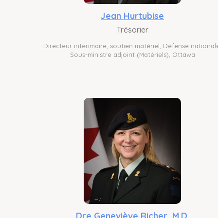
Jean Hurtubise
Trésorier
Directeur intérimaire, soutien matériel, Défense national
Sous-ministre adjoint (Matériels), Ottawa
Dre Geneviève Richer, M.D.