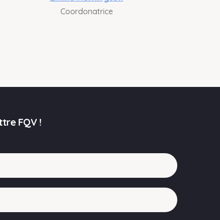
Coordonatrice
ttre FQV !