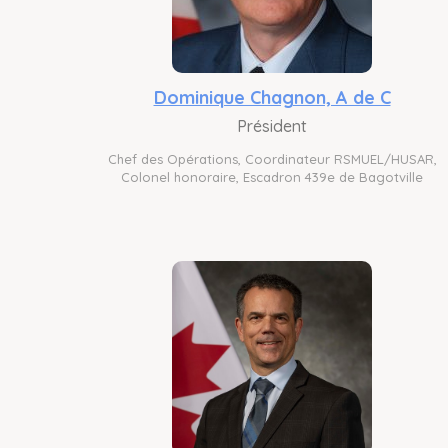
Dominique Chagnon, A de C
Président
Chef des Opérations, Coordinateur RSMUEL/HUSAR,
Colonel honoraire, Escadron 439e de Bagotville