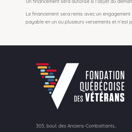
Un financement sera autorisé si l’objet du deman
Le financement sera remis avec un engagement d
payable en un ou plusieurs versements et n’est
305, boul. des Anciens-Combattants,