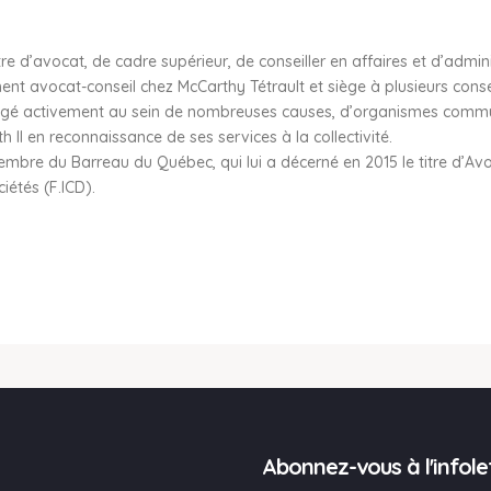
e d’avocat, de cadre supérieur, de conseiller en affaires et d’admin
ement avocat-conseil chez McCarthy Tétrault et siège à plusieurs conse
agé activement au sein de nombreuses causes, d’organismes communau
eth II en reconnaissance de ses services à la collectivité.
st membre du Barreau du Québec, qui lui a décerné en 2015 le titre d’Av
iétés (F.ICD).
Abonnez-vous à l'infole