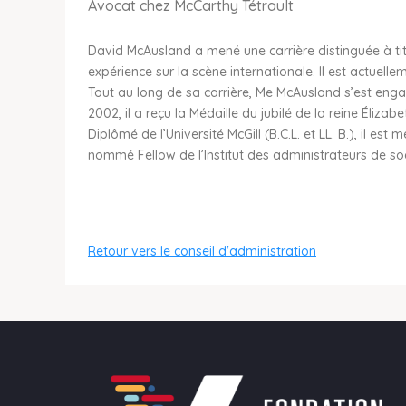
Avocat chez McCarthy Tétrault
David McAusland a mené une carrière distinguée à titr
expérience sur la scène internationale. Il est actuell
Tout au long de sa carrière, Me McAusland s’est eng
2002, il a reçu la Médaille du jubilé de la reine Élizab
Diplômé de l’Université McGill (B.C.L. et LL. B.), il e
nommé Fellow de l’Institut des administrateurs de soc
Retour vers le conseil d'administration